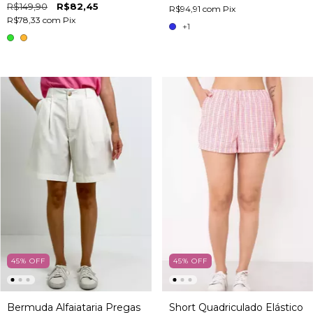
R$149,90
R$82,45
R$94,91
com
Pix
R$78,33
com
Pix
+1
45
%
OFF
45
%
OFF
Bermuda Alfaiataria Pregas
Short Quadriculado Elástico