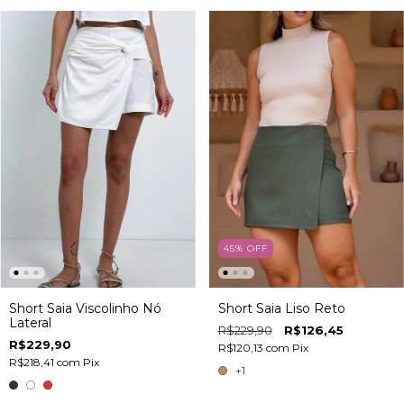
45
%
OFF
Short Saia Viscolinho Nó
Short Saia Liso Reto
Lateral
R$229,90
R$126,45
R$229,90
R$120,13
com
Pix
R$218,41
com
Pix
+1