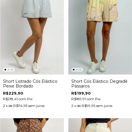
Short Listrado Cós Elástico
Short Cós Elástico Degradê
Peixe Bordado
Pássaros
R$229,90
R$199,90
R$218,41
com
Pix
R$189,91
com
Pix
2
x de
R$114,95
sem juros
2
x de
R$99,95
sem juros