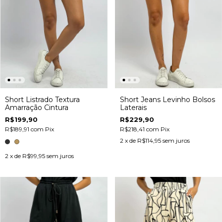
Short Listrado Textura
Short Jeans Levinho Bolsos
Amarração Cintura
Laterais
R$199,90
R$229,90
R$189,91
com
Pix
R$218,41
com
Pix
2
x de
R$114,95
sem juros
2
x de
R$99,95
sem juros