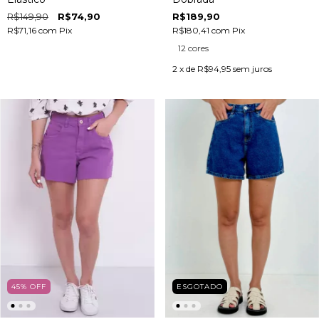
R$149,90
R$74,90
R$189,90
R$71,16
com
Pix
R$180,41
com
Pix
12 cores
2
x de
R$94,95
sem juros
45
%
OFF
ESGOTADO