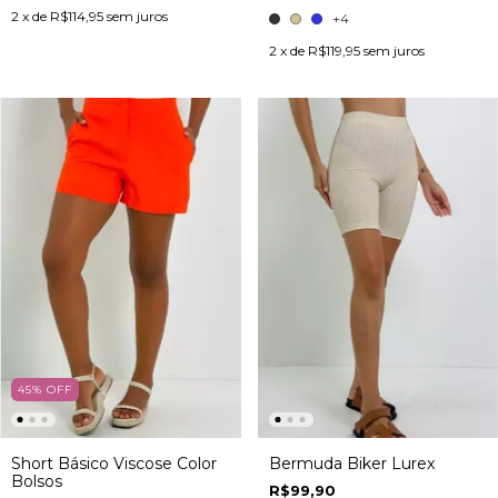
2
x de
R$114,95
sem juros
+4
2
x de
R$119,95
sem juros
45
%
OFF
Short Básico Viscose Color
Bermuda Biker Lurex
Bolsos
R$99,90