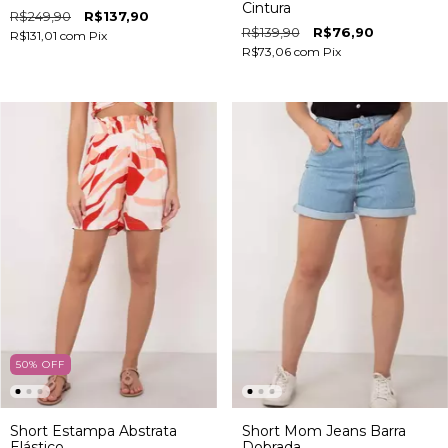
Cintura
R$249,90
R$137,90
R$139,90
R$76,90
R$131,01
com
Pix
R$73,06
com
Pix
50
%
OFF
Short Estampa Abstrata
Short Mom Jeans Barra
Elástico
Dobrada