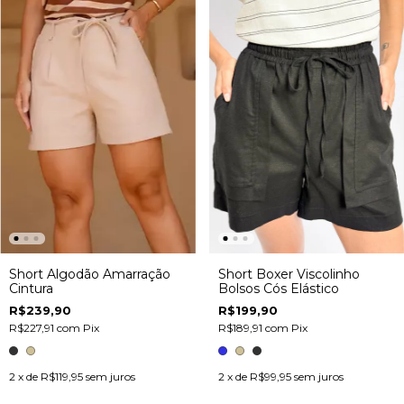
Short Algodão Amarração
Short Boxer Viscolinho
Cintura
Bolsos Cós Elástico
R$239,90
R$199,90
R$227,91
com
Pix
R$189,91
com
Pix
2
x de
R$119,95
sem juros
2
x de
R$99,95
sem juros