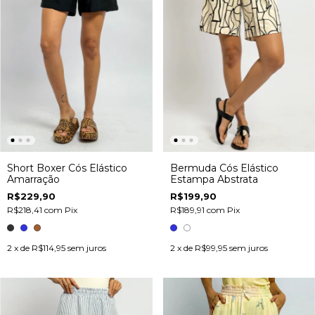
Short Boxer Cós Elástico
Bermuda Cós Elástico
Amarração
Estampa Abstrata
R$229,90
R$199,90
R$218,41
com
Pix
R$189,91
com
Pix
2
x de
R$114,95
sem juros
2
x de
R$99,95
sem juros