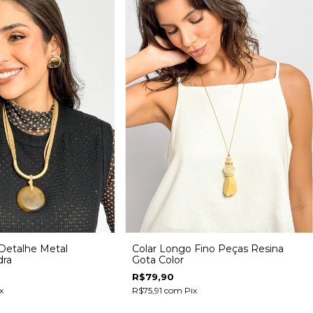
 Detalhe Metal
Colar Longo Fino Peças Resina
dra
Gota Color
R$79,90
x
R$75,91
com
Pix