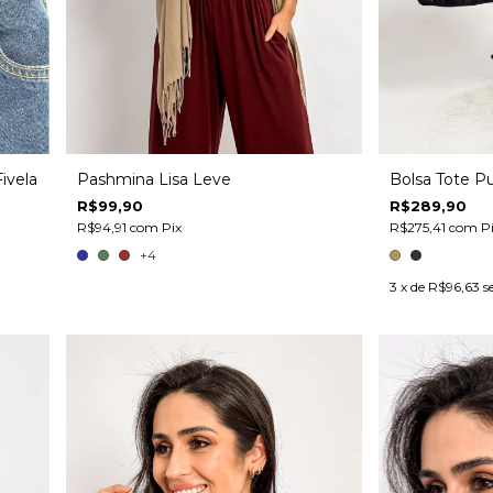
Pashmina Lisa Leve
ivela
Bolsa Tote Pu
R$99,90
R$289,90
R$94,91
com
Pix
R$275,41
com
P
+4
3
x de
R$96,63
s