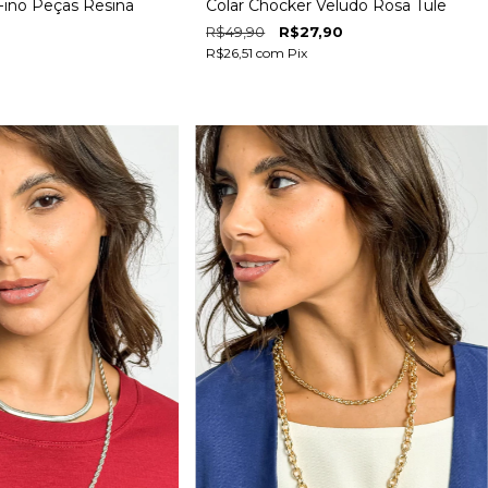
Fino Peças Resina
Colar Chocker Veludo Rosa Tule
R$49,90
R$27,90
R$26,51
com
Pix