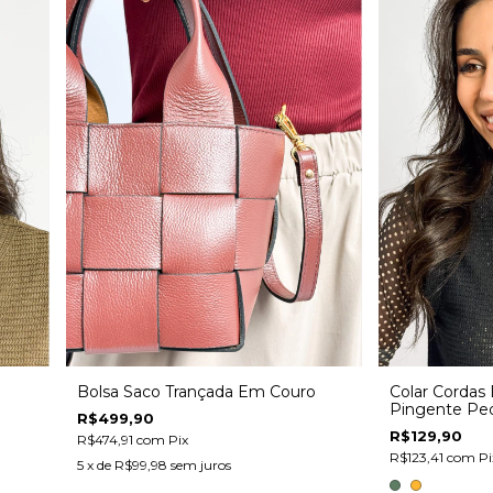
Bolsa Saco Trançada Em Couro
Colar Cordas
Pingente Pe
R$499,90
R$129,90
R$474,91
com
Pix
R$123,41
com
Pi
5
x de
R$99,98
sem juros