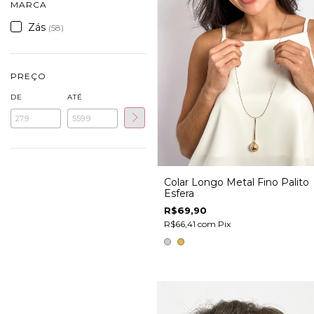
MARCA
Zás
(58)
PREÇO
DE
ATÉ
Colar Longo Metal Fino Palito
Esfera
R$69,90
R$66,41
com
Pix