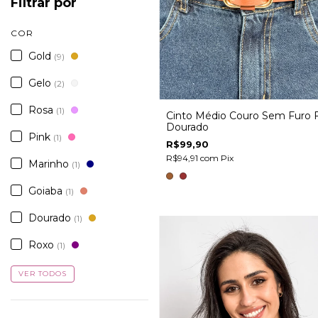
Filtrar por
COR
Gold
(9)
Gelo
(2)
Rosa
(1)
Cinto Médio Couro Sem Furo F
Dourado
Pink
(1)
R$99,90
R$94,91
com
Pix
Marinho
(1)
Goiaba
(1)
Dourado
(1)
Roxo
(1)
VER TODOS