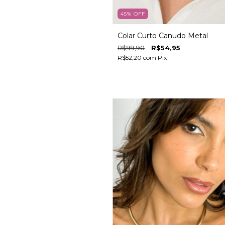
45
%
OFF
Colar Curto Canudo Metal
R$99,90
R$54,95
R$52,20
com
Pix