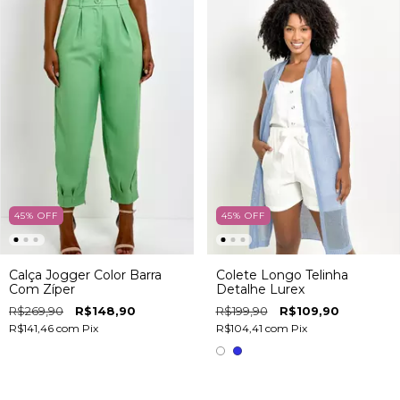
45
%
OFF
45
%
OFF
Calça Jogger Color Barra
Colete Longo Telinha
Com Zíper
Detalhe Lurex
R$269,90
R$148,90
R$199,90
R$109,90
R$141,46
com
Pix
R$104,41
com
Pix