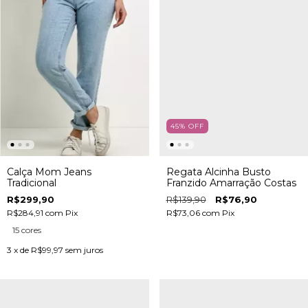
45
%
OFF
Calça Mom Jeans
Regata Alcinha Busto
Tradicional
Franzido Amarração Costas
R$299,90
R$139,90
R$76,90
R$284,91
com
Pix
R$73,06
com
Pix
15 cores
3
x de
R$99,97
sem juros