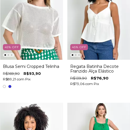
45
%
OFF
45
%
OFF
Blusa Semi Cropped Telinha
Regata Batinha Decote
Franzido Alça Elástico
R$169,90
R$93,90
R$139,90
R$76,90
R$89,21
com
Pix
R$73,06
com
Pix