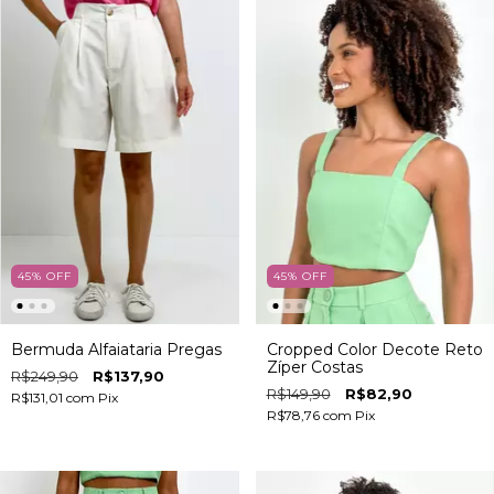
45
%
OFF
45
%
OFF
Bermuda Alfaiataria Pregas
Cropped Color Decote Reto
Zíper Costas
R$249,90
R$137,90
R$149,90
R$82,90
R$131,01
com
Pix
R$78,76
com
Pix