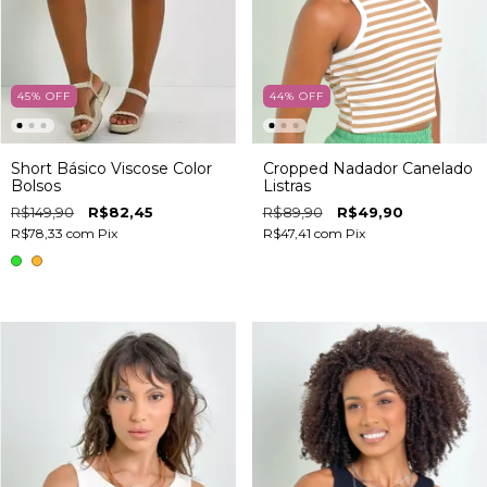
45
%
OFF
44
%
OFF
Short Básico Viscose Color
Cropped Nadador Canelado
Bolsos
Listras
R$149,90
R$82,45
R$89,90
R$49,90
R$78,33
com
Pix
R$47,41
com
Pix