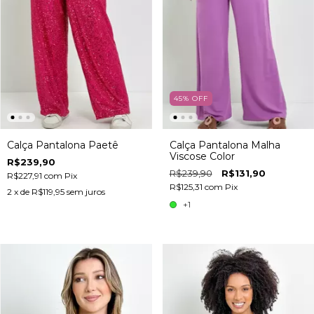
45
%
OFF
Calça Pantalona Paetê
Calça Pantalona Malha
Viscose Color
R$239,90
R$239,90
R$131,90
R$227,91
com
Pix
R$125,31
com
Pix
2
x de
R$119,95
sem juros
+1