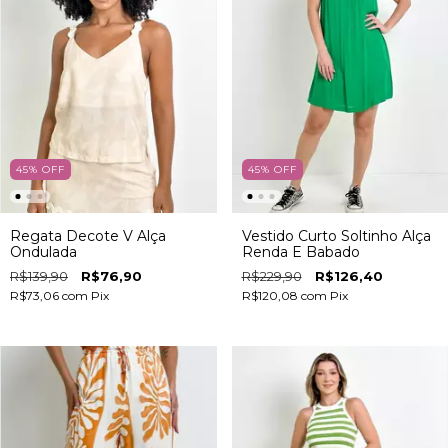
45
%
OFF
45
%
OFF
Regata Decote V Alça
Vestido Curto Soltinho Alça
Ondulada
Renda E Babado
R$139,90
R$76,90
R$229,90
R$126,40
R$73,06
com
Pix
R$120,08
com
Pix