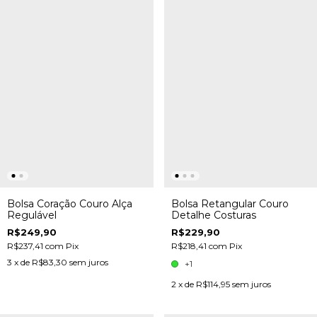
Bolsa Coração Couro Alça
Bolsa Retangular Couro
Regulável
Detalhe Costuras
R$249,90
R$229,90
R$237,41
com
Pix
R$218,41
com
Pix
3
x de
R$83,30
sem juros
+1
2
x de
R$114,95
sem juros