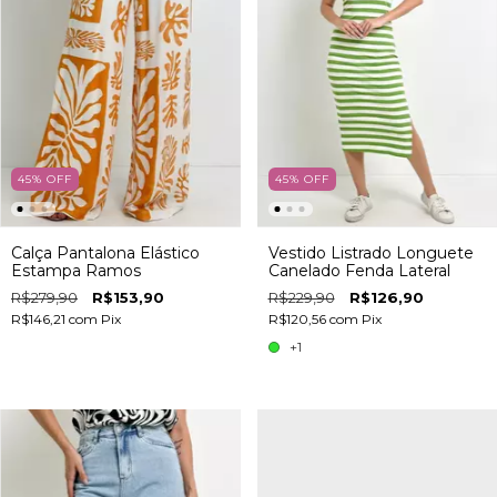
45
%
OFF
45
%
OFF
Calça Pantalona Elástico
Vestido Listrado Longuete
Estampa Ramos
Canelado Fenda Lateral
R$279,90
R$153,90
R$229,90
R$126,90
R$146,21
com
Pix
R$120,56
com
Pix
+1