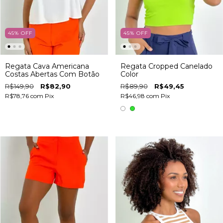
45
%
OFF
45
%
OFF
Regata Cava Americana
Regata Cropped Canelado
Costas Abertas Com Botão
Color
R$149,90
R$82,90
R$89,90
R$49,45
R$78,76
com
Pix
R$46,98
com
Pix