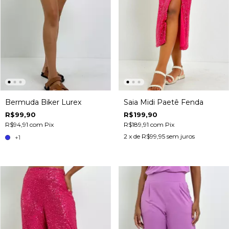
Bermuda Biker Lurex
Saia Midi Paetê Fenda
R$99,90
R$199,90
R$94,91
com
Pix
R$189,91
com
Pix
2
x de
R$99,95
sem juros
+1