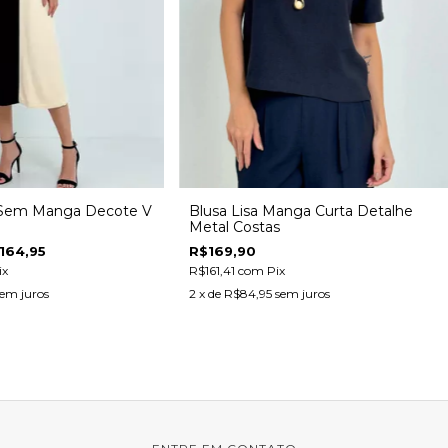
i Sem Manga Decote V
Blusa Lisa Manga Curta Detalhe
Metal Costas
164,95
R$169,90
ix
R$161,41
com
Pix
em juros
2
x de
R$84,95
sem juros