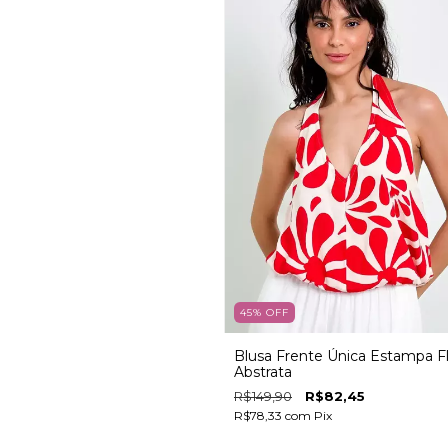
45
%
OFF
Blusa Frente Única Estampa Fl
Abstrata
R$149,90
R$82,45
R$78,33
com
Pix