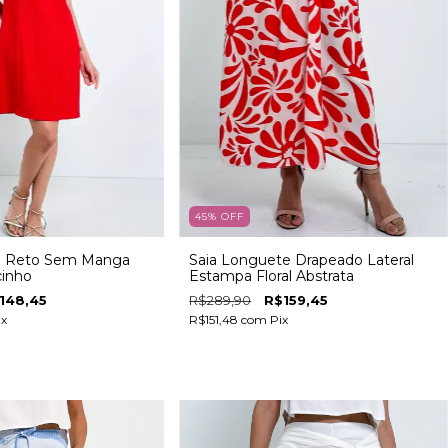
45
%
OFF
to Reto Sem Manga
Saia Longuete Drapeado Lateral
inho
Estampa Floral Abstrata
148,45
R$289,90
R$159,45
ix
R$151,48
com
Pix