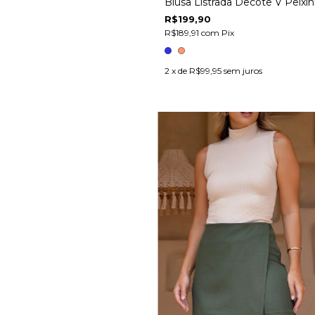
Blusa Listrada Decote V Peixi
R$199,90
R$189,91
com
Pix
2
x de
R$99,95
sem juros