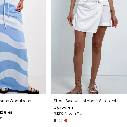
stras Onduladas
Short Saia Viscolinho Nó Lateral
R$229,90
126,45
R$218,41
com
Pix
x