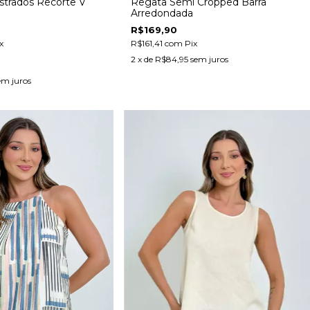
strados Recorte V
Regata Semi Cropped Barra
Arredondada
R$169,90
x
R$161,41
com
Pix
2
x de
R$84,95
sem juros
em juros