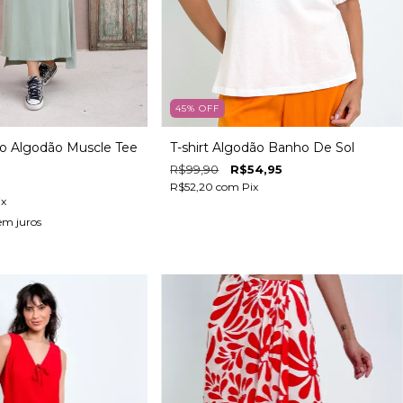
45
%
OFF
o Algodão Muscle Tee
T-shirt Algodão Banho De Sol
R$99,90
R$54,95
R$52,20
com
Pix
ix
em juros