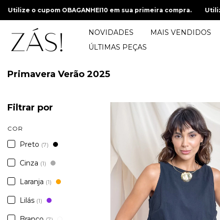
 em sua primeira compra.
Utilize o cupom OBAGANHEI10 em su
NOVIDADES
MAIS VENDIDOS
ÚLTIMAS PEÇAS
Primavera Verão 2025
Filtrar por
COR
Preto
(7)
Cinza
(1)
Laranja
(1)
Lilás
(1)
Branco
(7)