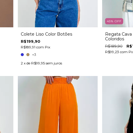
45
%
OFF
Colete Liso Color Botões
Regata Cava 
Coloridos
R$199,90
R$189,90
R$
R$189,91
com
Pix
R$99,23
com
Pi
+3
2
x de
R$99,95
sem juros