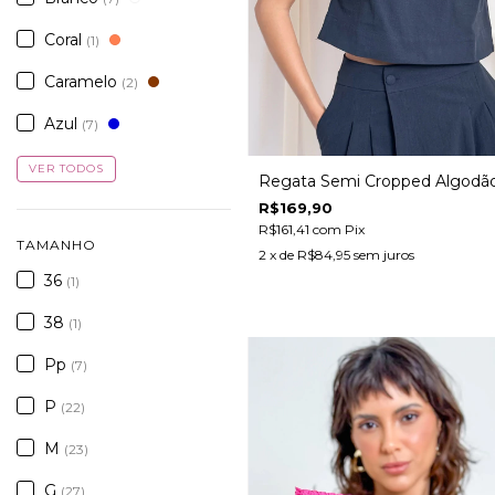
Coral
(1)
Caramelo
(2)
Azul
(7)
VER TODOS
Regata Semi Cropped Algodã
R$169,90
R$161,41
com
Pix
TAMANHO
2
x de
R$84,95
sem juros
36
(1)
38
(1)
Pp
(7)
P
(22)
M
(23)
G
(27)