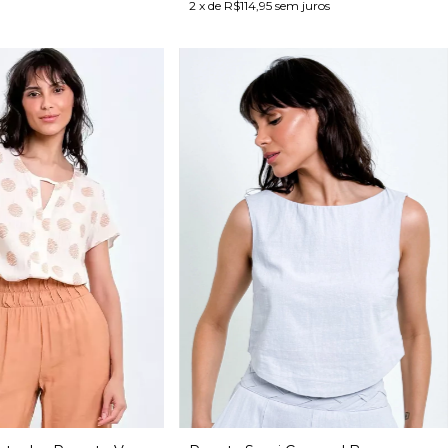
2
x de
R$114,95
sem juros