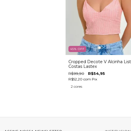
45
%
OFF
Cropped Decote V Alcinha Lis
Costas Lastex
R$99,90
R$54,95
R$52,20
com
Pix
2 cores