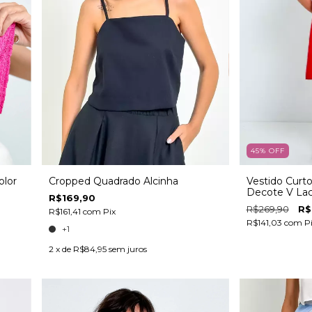
45
%
OFF
olor
Cropped Quadrado Alcinha
Vestido Cur
Decote V Lac
R$169,90
R$269,90
R$
R$161,41
com
Pix
R$141,03
com
P
+1
2
x de
R$84,95
sem juros