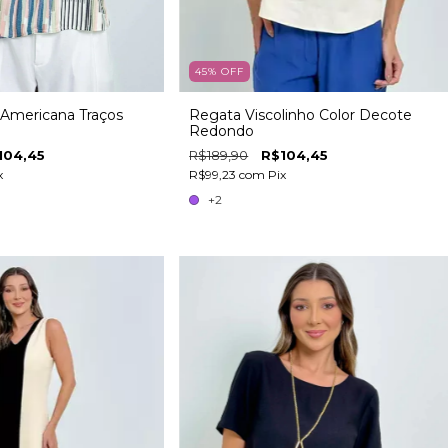
45
%
OFF
Americana Traços
Regata Viscolinho Color Decote
Redondo
104,45
R$189,90
R$104,45
x
R$99,23
com
Pix
+2