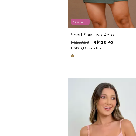
45
%
OFF
Short Saia Liso Reto
R$229,90
R$126,45
R$120,13
com
Pix
+1