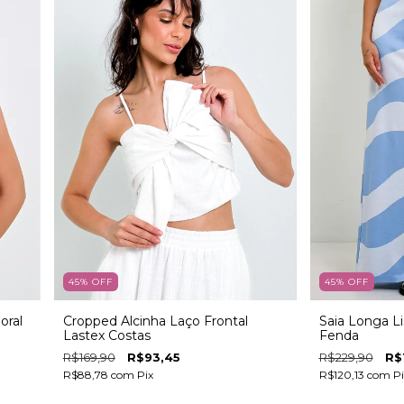
45
%
OFF
45
%
OFF
oral
Cropped Alcinha Laço Frontal
Saia Longa Li
Lastex Costas
Fenda
R$169,90
R$93,45
R$229,90
R$
R$88,78
com
Pix
R$120,13
com
Pi