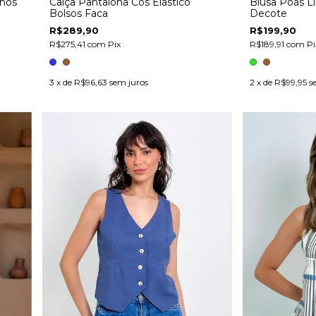
nhos
Calça Pantalona Cós Elástico
Blusa Poás Li
Bolsos Faca
Decote
R$289,90
R$199,90
R$275,41
com
Pix
R$189,91
com
Pi
3
x de
R$96,63
sem juros
2
x de
R$99,95
s