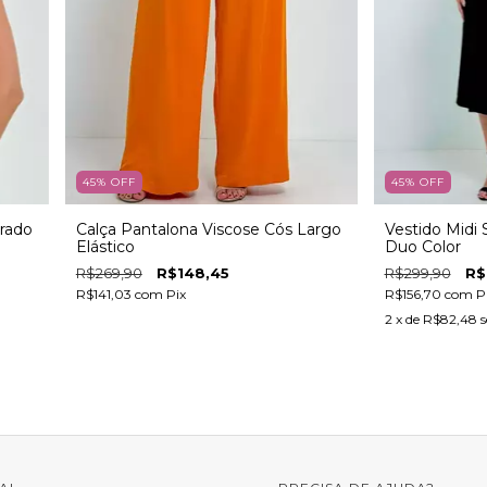
45
%
OFF
45
%
OFF
trado
Calça Pantalona Viscose Cós Largo
Vestido Mid
Elástico
Duo Color
R$269,90
R$148,45
R$299,90
R$
R$141,03
com
Pix
R$156,70
com
P
2
x de
R$82,48
s