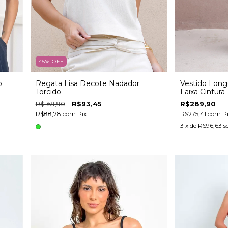
45
%
OFF
o
Regata Lisa Decote Nadador
Vestido Long
Torcido
Faixa Cintura
R$169,90
R$93,45
R$289,90
R$88,78
com
Pix
R$275,41
com
P
3
x de
R$96,63
s
+1