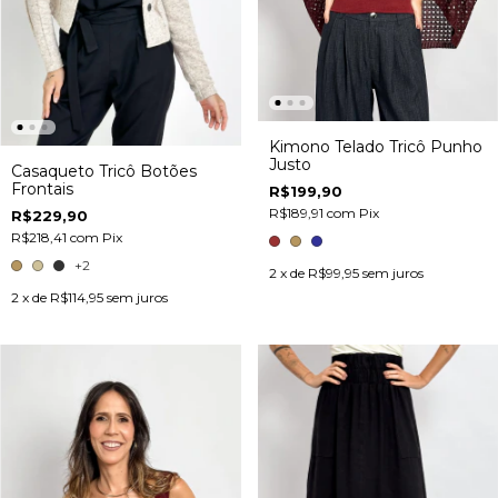
Kimono Telado Tricô Punho
Justo
Casaqueto Tricô Botões
Frontais
R$199,90
R$189,91
com
Pix
R$229,90
R$218,41
com
Pix
+2
2
x de
R$99,95
sem juros
2
x de
R$114,95
sem juros