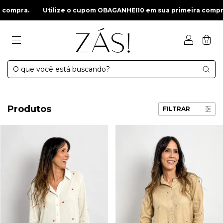
Utilize o cupom OBAGANHEI10 em sua primeira compra.
Util
0
Produtos
FILTRAR