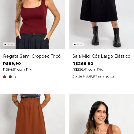
Regata Semi Cropped Tricô
Saia Midi Cós Largo Elástico
R$99,90
R$269,90
R$94,91
com
Pix
R$256,41
com
Pix
3
x de
R$89,97
sem juros
+1