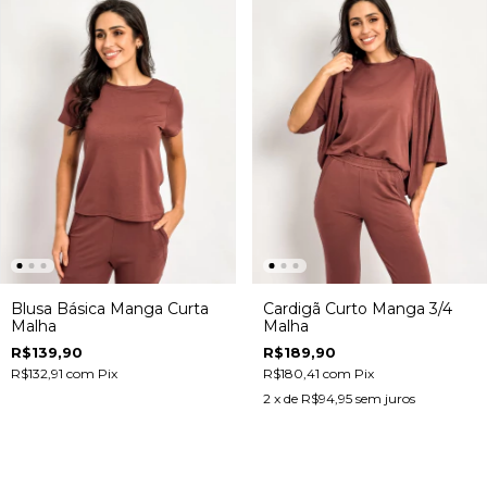
Blusa Básica Manga Curta
Cardigã Curto Manga 3/4
Malha
Malha
R$139,90
R$189,90
R$132,91
com
Pix
R$180,41
com
Pix
2
x de
R$94,95
sem juros