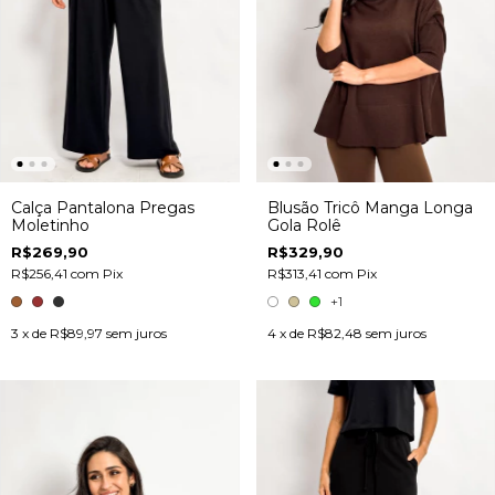
Calça Pantalona Pregas
Blusão Tricô Manga Longa
Moletinho
Gola Rolê
R$269,90
R$329,90
R$256,41
com
Pix
R$313,41
com
Pix
+1
3
x de
R$89,97
sem juros
4
x de
R$82,48
sem juros