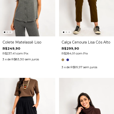
Colete Matelassê Liso
Calça Cenoura Lisa Cós Alto
R$249,90
R$299,90
R$237,41
com
Pix
R$284,91
com
Pix
3
x de
R$83,30
sem juros
3
x de
R$99,97
sem juros