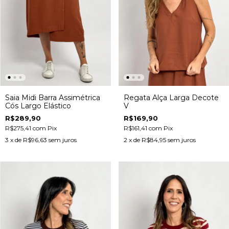
Saia Midi Barra Assimétrica
Regata Alça Larga Decote
Cós Largo Elástico
V
R$289,90
R$169,90
R$275,41
com
Pix
R$161,41
com
Pix
3
x de
R$96,63
sem juros
2
x de
R$84,95
sem juros