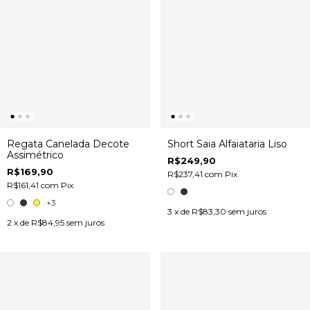
Regata Canelada Decote
Short Saia Alfaiataria Liso
Assimétrico
R$249,90
R$169,90
R$237,41
com
Pix
R$161,41
com
Pix
+3
3
x de
R$83,30
sem juros
2
x de
R$84,95
sem juros