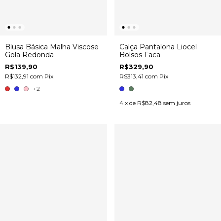
Blusa Básica Malha Viscose
Calça Pantalona Liocel
Gola Redonda
Bolsos Faca
R$139,90
R$329,90
R$132,91
com
Pix
R$313,41
com
Pix
+2
4
x de
R$82,48
sem juros