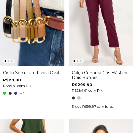
Calça Cenoura Cós Elástico
Cinto Sem Furo Fivela Oval
Dois Botões
R$89,90
R$299,90
R$85,41
com
Pix
R$284,91
com
Pix
+7
+1
3
x de
R$99,97
sem juros