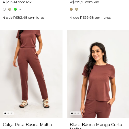
R$313,41
com
Pix
R$379,91
com
Pix
+1
4
x de
R$82,48
sem juros
4
x de
R$99,98
sem juros
Calça Reta Básica Malha
Blusa Básica Manga Curta