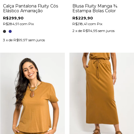
Calça Pantalona Fluity Cós
Blusa Fluity Manga ¾
Elástico Amarração
Estampa Bolas Color
R$299,90
R$229,90
R$284,91
com
Pix
R$218,41
com
Pix
2
x de
R$114,95
sem juros
3
x de
R$99,97
sem juros