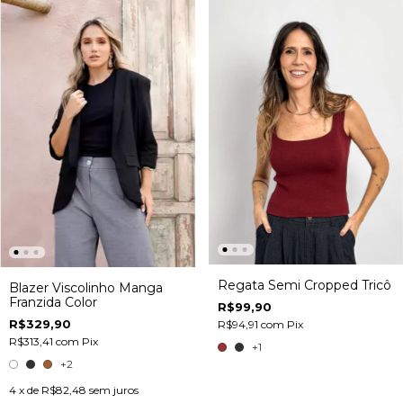
Regata Semi Cropped Tricô
Blazer Viscolinho Manga
Franzida Color
R$99,90
R$329,90
R$94,91
com
Pix
R$313,41
com
Pix
+1
+2
4
x de
R$82,48
sem juros