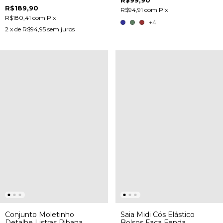
R$189,90
R$94,91
com
Pix
R$180,41
com
Pix
+4
2
x de
R$94,95
sem juros
Conjunto Moletinho
Saia Midi Cós Elástico
Detalhe Listras Ribana
Bolsos Faca Fenda