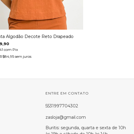
ta Algodão Decote Reto Drapeado
9,90
,41
com
Pix
R$84,95
sem juros
ENTRE EM CONTATO
5531997704302
zasloja@gmail.com