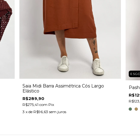
ESG
Saia Midi Barra Assimétrica Cós Largo
Pash
Elástico
R$12
R$289,90
R$123
R$275,41
com
Pix
3
x de
R$96,63
sem juros