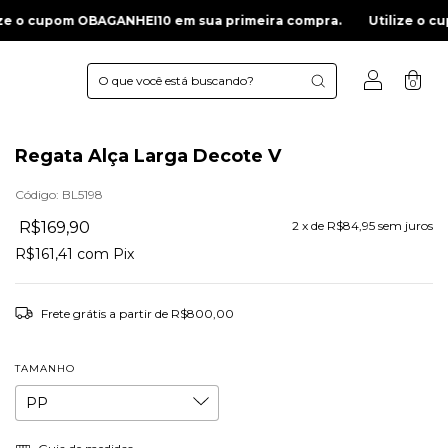
NHEI10 em sua primeira compra.
Utilize o cupom OBAGANHEI10 
0
Regata Alça Larga Decote V
Código:
BL5198
R$169,90
2
x de
R$84,95
sem juros
R$161,41
com
Pix
Frete grátis
a partir de
R$800,00
TAMANHO