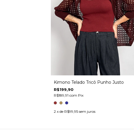
Kimono Telado Tricô Punho Justo
R$199,90
R$189,91
com
Pix
2
x de
R$99,95
sem juros