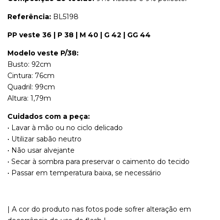
Referência:
BL5198
PP veste 36 | P 38 | M 40 | G 42 | GG 44
Modelo veste P/38:
Busto: 92cm
Cintura: 76cm
Quadril: 99cm
Altura: 1,79m
Cuidados com a peça:
• Lavar à mão ou no ciclo delicado
• Utilizar sabão neutro
• Não usar alvejante
• Secar à sombra para preservar o caimento do tecido
• Passar em temperatura baixa, se necessário
| A cor do produto nas fotos pode sofrer alteração em