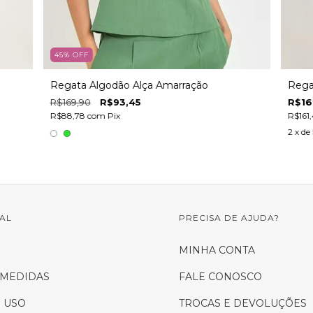
45
%
OFF
o
Regata Algodão Alça Amarração
Rega
R$169,90
R$93,45
R$16
R$88,78
com
Pix
R$161
2
x de
NAL
PRECISA DE AJUDA?
S
MINHA CONTA
 MEDIDAS
FALE CONOSCO
 USO
TROCAS E DEVOLUÇÕES