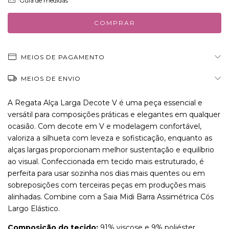
Guia de medidas
MEIOS DE PAGAMENTO
MEIOS DE ENVIO
A Regata Alça Larga Decote V é uma peça essencial e
versátil para composições práticas e elegantes em qualquer
ocasião. Com decote em V e modelagem confortável,
valoriza a silhueta com leveza e sofisticação, enquanto as
alças largas proporcionam melhor sustentação e equilíbrio
ao visual. Confeccionada em tecido mais estruturado, é
perfeita para usar sozinha nos dias mais quentes ou em
sobreposições com terceiras peças em produções mais
alinhadas. Combine com a
Saia Midi Barra Assimétrica Cós
Largo Elástico
.
Composição do tecido:
91% viscose e 9% poliéster