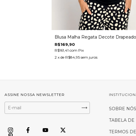
Blusa Malha Regata Decote Drapead
R$169,90
R$161,41
com
Pix
2
x de
R$84,95
sem juros
ASSINE NOSSA NEWSLETTER
INSTITUCIO
SOBRE NÓ
TABELA DE
TERMOS DE