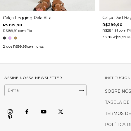
Calça Dad Bag
Calça Legging Pala Alta
R$299,90
R$199,90
R$284,91
com
Pi
R$189,91
com
Pix
3
x de
R$99,97
se
2
x de
R$99,95
sem juros
ASSINE NOSSA NEWSLETTER
INSTITUCIO
SOBRE NÓ
TABELA DE
TERMOS DE
POLÍTICA 