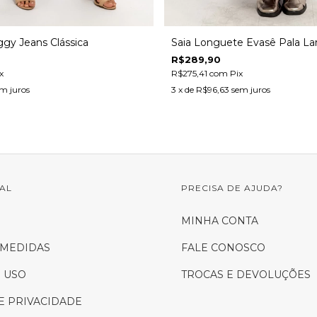
gy Jeans Clássica
Saia Longuete Evasê Pala La
R$289,90
x
R$275,41
com
Pix
m juros
3
x de
R$96,63
sem juros
NAL
PRECISA DE AJUDA?
S
MINHA CONTA
 MEDIDAS
FALE CONOSCO
 USO
TROCAS E DEVOLUÇÕES
DE PRIVACIDADE