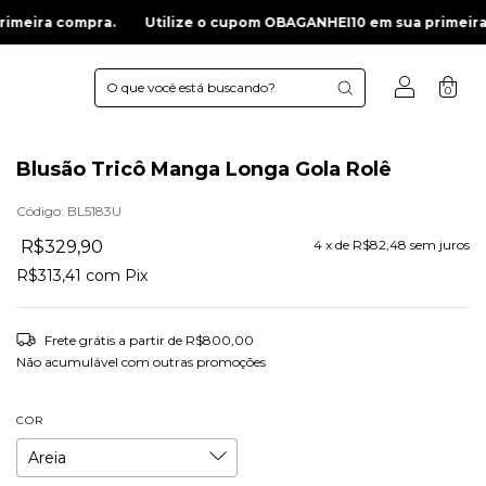
mpra.
Utilize o cupom OBAGANHEI10 em sua primeira compra.
0
Blusão Tricô Manga Longa Gola Rolê
Código:
BL5183U
R$329,90
4
x de
R$82,48
sem juros
R$313,41
com
Pix
Frete grátis
a partir de
R$800,00
Não acumulável com outras promoções
COR