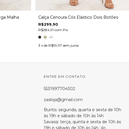
rga Malha
Calça Cenoura Cós Elástico Dois Botões
R$299,90
R$284,91
com
Pix
+1
3
x de
R$99,97
sem juros
ENTRE EM CONTATO
5531997704302
zasloja@gmail.com