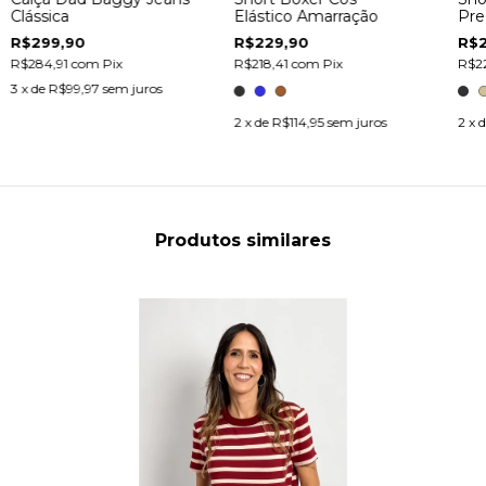
Clássica
Elástico Amarração
Pre
R$299,90
R$229,90
R$2
R$284,91
com
Pix
R$218,41
com
Pix
R$22
3
x de
R$99,97
sem juros
2
x de
R$114,95
sem juros
2
x 
Produtos similares