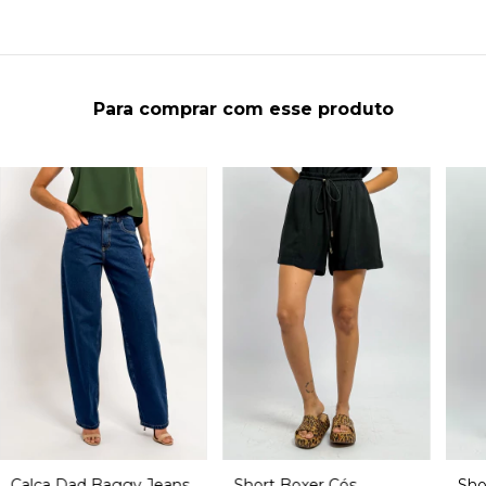
Para comprar com esse produto
Calça Dad Baggy Jeans
Short Boxer Cós
Sho